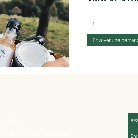
1 h
Envoyer une deman
ADRESSE
RE
Exploitation agricole Pierre Moreau
Ema