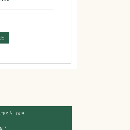
de
STEZ À JOUR
il