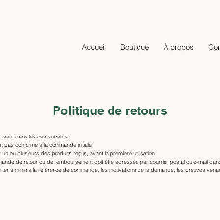
Accueil
Boutique
À propos
Con
Politique de retours
, sauf dans les cas suivants :
st pas conforme à la commande initiale
r un ou plusieurs des produits reçus, avant la première utilisation
ande de retour ou de remboursement doit être adressée par courrier postal ou e-mail dans 
ter à minima la référence de commande, les motivations de la demande, les preuves vena