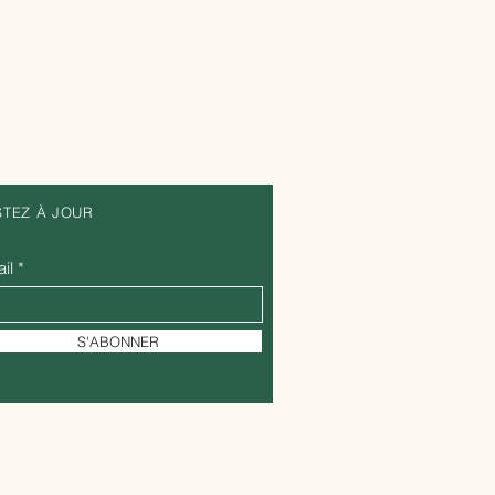
STEZ À JOUR
il
S'ABONNER