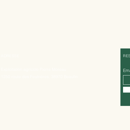
ADRESSE
RE
Exploitation agricole Pierre Moreau
Ema
1250 route des Feutrières, 38970 Beaufin