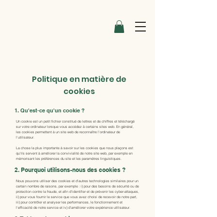
Politique en matière de
cookies
1. Qu'est-ce qu'un cookie ?
Un cookie est un petit fichier constitué de lettres et de chiffres et téléchargé
sur votre ordinateur lorsque vous accédez à certains sites web. En général,
les cookies permettent à un site web de reconnaître l'ordinateur de
l’utilisateur.
La chose la plus importante à savoir sur les cookies que nous plaçons est
qu'ils servent à améliorer la convivialité de notre site web, par exemple en
mémorisant les préférences du site et les paramètres linguistiques.
2. Pourquoi utilisons-nous des cookies ?
Nous pouvons utiliser des cookies et d'autres technologies similaires pour un
certain nombre de raisons, par exemple : i) pour des besoins de sécurité ou de
protection contre la fraude, et afin d'identifier et de prévenir les cyber-attaques,
ii) pour vous fournir le service que vous avez choisi de recevoir de notre part,
iii) pour contrôler et analyser les performances, le fonctionnement et
l'efficacité de notre service et iv) d'améliorer votre expérience utilisateur.