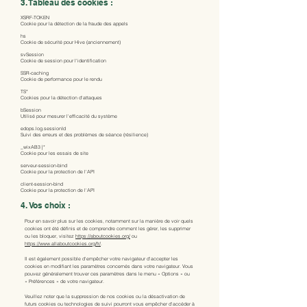
3. Tableau des cookies :
XSRF-TOKEN
Cookie pour la détection de la fraude des appels
hs
Cookie de sécurité pour Hive (anciennement)
svSession
Cookie de session pour l'identification
SSR-caching
Cookie de performance pour le rendu
TS*
Cookies pour la détection d'attaques
bSession
Utilisé pour mesurer l'efficacité du système
edops.log.sessionId
Suivi des erreurs et des problèmes de séance (résilience)
_wixAB3 |*
Cookie pour les essais de site
serveur-session-bind
Cookie pour la protection de l'API
client-session-bind
Cookie pour la protection de l'API
4. Vos choix :
Pour en savoir plus sur les cookies, notamment sur la manière de voir quels
cookies ont été définis et de comprendre comment les gérer, les supprimer
ou les bloquer, visitez
https://aboutcookies.org/
ou
https://www.allaboutcookies.org/fr/
.
Il est également possible d'empêcher votre navigateur d'accepter les
cookies en modifiant les paramètres concernés dans votre navigateur. Vous
pouvez généralement trouver ces paramètres dans le menu
«
Options
»
ou
«
Préférences
»
de votre navigateur.
Veuillez noter que la suppression de nos cookies ou la désactivation de
futurs cookies ou technologies de suivi pourront vous empêcher d'accéder à