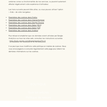
certaines zones ou fonctionnalités de nos services, ou pourront autrement
affecter négativement votre expérience d'utilisateur.
Les liens suivants peuvent être utiles, ou vous pouvez utiliser l'option
«
Aide
»
de votre navigateur.
Paramètres des cookies dans Firefox
Paramètres des cookies dans Internet Explorer
Paramètres des cookies dans Google Chrome
Paramètres des cookies dans Safari (OS X)
Paramètres des cookies dans Safari (iOS)
Paramètres des cookies dans Android
Pour refuser et empêcher que vos données soient utilisées par Google
Analytics sur tous les sites web, consultez les instructions suivantes
:
https://tools.google.com/dlpage/gaoptout?hl=fr
.
Il se peut que nous modifiions cette politique en matière de cookies. Nous
vous encourageons à consulter régulièrement cette page pour obtenir les
dernières informations sur les cookies.
BOUTIQUE
Tous les articles
Politique de retours
Mentions légales